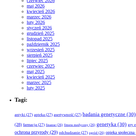
czerwiec 2026
maj 2026
kwiecień 2026
marzec 2026
luty 2026
styczeń 2026
grudzień 2025
listopad 2025
październik 2025
wrzesień 2025
sierpień 2025
lipiec 2025
czerwiec 2025
maj 2025
kwiecień 2025
marzec 2025
luty 2025
Tagi:
badania genetyczne
(30)
antyki
(27)
apteka
(27)
asertywność
(27)
genetyka
(30)
(28)
farmacja
(27)
gry 
finanse
(26)
fitness medyczny
(26)
ochrona przyrody
(29)
opieka społeczna
odchudzanie
(27)
ogród
(26)