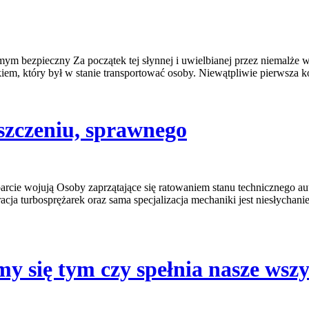
mym bezpieczny Za początek tej słynnej i uwielbianej przez niemalże 
kiem, który był w stanie transportować osoby. Niewątpliwie pierwsza k
szczeniu, sprawnego
cie wojują Osoby zaprzątające się ratowaniem stanu technicznego aut
ja turbosprężarek oraz sama specjalizacja mechaniki jest niesłychan
my się tym czy spełnia nasze wsz