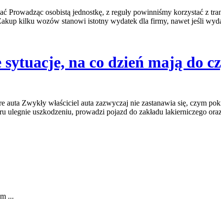
ywać Prowadząc osobistą jednostkę, z reguły powinniśmy korzystać z tr
up kilku wozów stanowi istotny wydatek dla firmy, nawet jeśli wyda
 sytuacje, na co dzień mają do c
 auta Zwykły właściciel auta zazwyczaj nie zastanawia się, czym pok
ru ulegnie uszkodzeniu, prowadzi pojazd do zakładu lakierniczego oraz
m ...