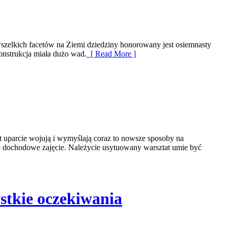
wszelkich facetów na Ziemi dziedziny honorowany jest osiemnasty
onstrukcja miała dużo wad.
[ Read More ]
 uparcie wojują i wymyślają coraz to nowsze sposoby na
ie dochodowe zajęcie. Należycie usytuowany warsztat umie być
ystkie oczekiwania