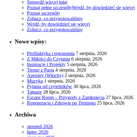
Sprawdź więcej tutaj
Poznaj pełne szczegóły
Wejdź, by dowiedzieć się więcej
Poznaj szczegóły
Zobacz, co przygotowaliśmy
Wejdź, by dowiedzieć się więcej
Zobacz, co przygotowaliśmy
Nowe wpisy:
Profilaktyka i ergonomia
7 sierpnia, 2026
Z Miłości do Czytania
6 sierpnia, 2026
Inspiracje i Projekty
5 sierpnia, 2026
Trenuj z Pasją
4 sierpnia, 2026
Apeniny (Włochy)
2 sierpnia, 2026
Muzyka
1 sierpnia, 2026
Pytania od czytelników
30 lipca, 2026
Tatuaże
28 lipca, 2026
Escape Room – Przygody z Zamknięcia
27 lipca, 2026
Regeneracja i Zdrowie po Treningu
25 lipca, 2026
Archiwa
sierpień 2026
lipiec 2026