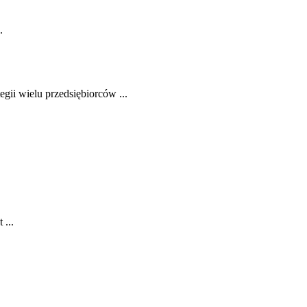
.
ii‌ wielu przedsiębiorców ...
 ...