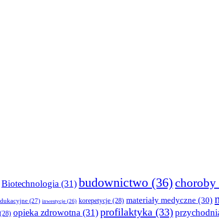
budownictwo
(36)
choroby
Biotechnologia
(31)
materiały medyczne
(30)
korepetycje
(28)
edukacyjne
(27)
inwestycje
(26)
profilaktyka
(33)
opieka zdrowotna
(31)
przychodni
(28)