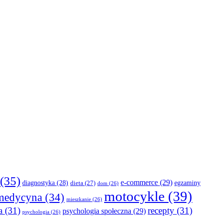
(35)
e-commerce
(29)
diagnostyka
(28)
egzaminy
dieta
(27)
dom
(26)
motocykle
(39)
medycyna
(34)
mieszkanie
(26)
a
(31)
recepty
(31)
psychologia społeczna
(29)
psychologia
(26)